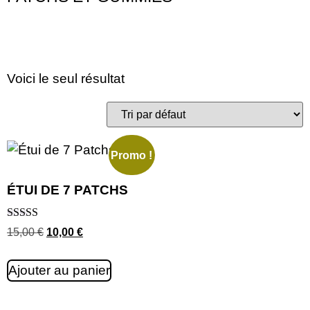
Voici le seul résultat
Promo !
ÉTUI DE 7 PATCHS
Note
15,00
€
10,00
€
4.75
sur 5
Ajouter au panier